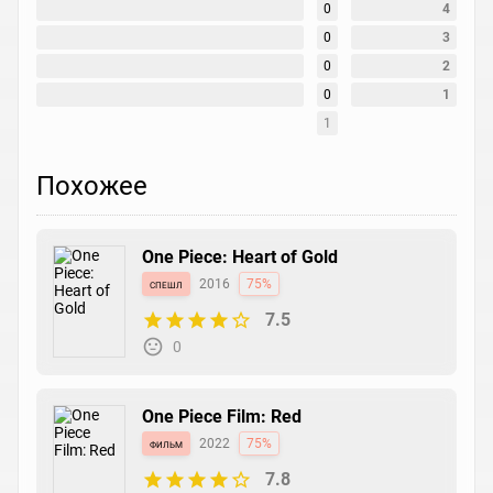
0
4
0
3
0
2
0
1
1
Похожее
One Piece: Heart of Gold
спешл
2016
75%
7.5
0
One Piece Film: Red
фильм
2022
75%
7.8