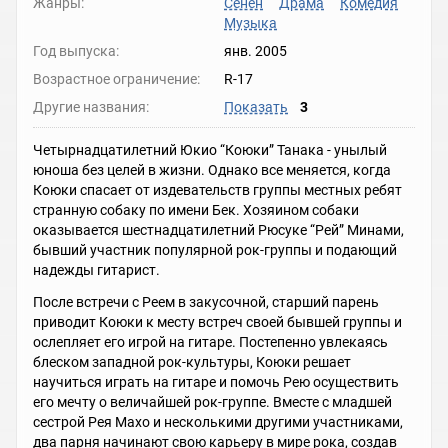
Жанры:
Сёнен
Драма
Комедия
Музыка
Год выпуска:
янв. 2005
Возрастное ограничение:
R-17
Другие названия:
Показать
3
Четырнадцатилетний Юкио “Коюки” Танака - унылый
юноша без целей в жизни. Однако все меняется, когда
Коюки спасает от издевательств группы местных ребят
странную собаку по имени Бек. Хозяином собаки
оказывается шестнадцатилетний Рюсуке “Рей” Минами,
бывший участник популярной рок-группы и подающий
надежды гитарист.
После встречи с Реем в закусочной, старший парень
приводит Коюки к месту встреч своей бывшей группы и
ослепляет его игрой на гитаре. Постепенно увлекаясь
блеском западной рок-культуры, Коюки решает
научиться играть на гитаре и помочь Рею осуществить
его мечту о величайшей рок-группе. Вместе с младшей
сестрой Рея Махо и несколькими другими участниками,
два парня начинают свою карьеру в мире рока, создав