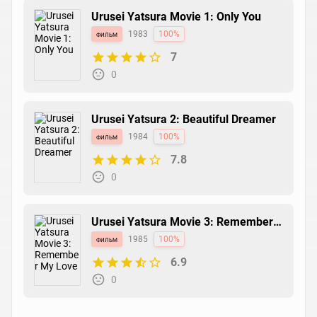
Urusei Yatsura Movie 1: Only You
фильм
1983
100%
7
0
Urusei Yatsura 2: Beautiful Dreamer
фильм
1984
100%
7.8
0
Urusei Yatsura Movie 3: Remember
My Love
фильм
1985
100%
6.9
0