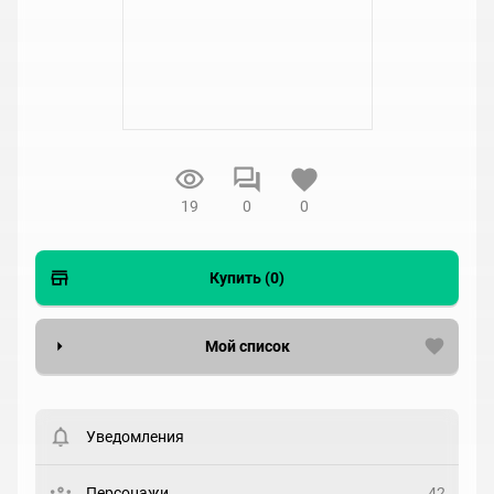
19
0
0
Купить (0)
Мой список
Вести список могут только зарегистрированные
пользователи. Хотите
зарегистрироваться?
Уведомления
Статус
Выберите статус
Персонажи
42