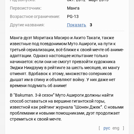
Первоисточник:
Манга
Возрастное ограничение:
PG-13
Другие названия:
Показать
3
Манга-дуэт Моритака Масиро и Акито Такаги, также
известные под псевдонимом Муто Ашироги, на пути к
третьей сериализации, всё ближе к своей мечте об аниме-
адаптации. Однако настоящее испытание только
начинается: если они не смогут превзойти художника
Эиджи Ниидзуму в рейтинге за шесть месяцев, их мангу
отменят. Вдобавок к этому, множество соперников
дышат им в спину и объявляют войну. У них даже нет
времени подумать об аниме!
В “Bakuman. 3-й сезон” Муто Ашироги должны найти
способ оставаться на вершине гигантской горы,
известной как рейтинг журнала “Шонен Джек”. С новыми
проблемами и новыми помощниками, дуэт продолжает
стремиться к своей мечте.
[
рус
eng
]