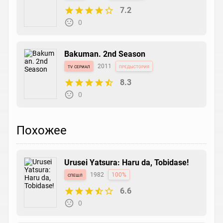
7.2
0
Bakuman. 2nd Season
tv сериал
2011
предыстория
8.3
0
Похожее
Urusei Yatsura: Haru da, Tobidase!
спешл
1982
100%
6.6
0