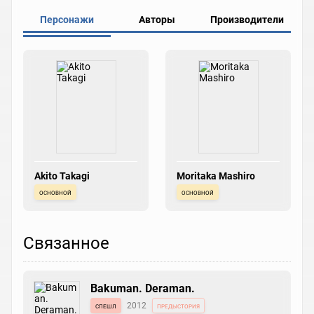
Персонажи
Авторы
Производители
Akito Takagi
Moritaka Mashiro
основной
основной
Связанное
Bakuman. Deraman.
спешл
2012
предыстория