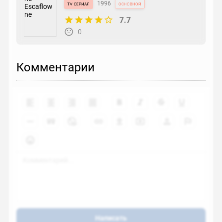
tv сериал
1996
основной
7.7
0
Комментарии
Написать