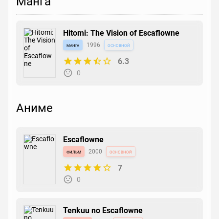
Манга
Hitomi: The Vision of Escaflowne
манга
1996
основной
6.3
0
Аниме
Escaflowne
фильм
2000
основной
7
0
Tenkuu no Escaflowne