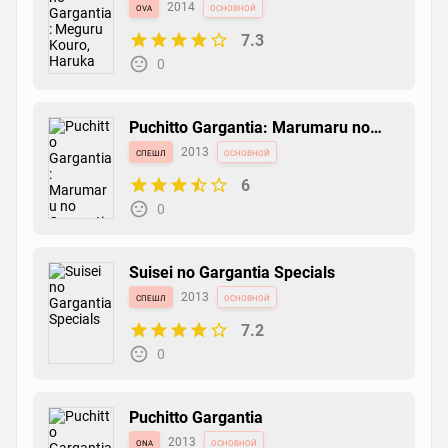
Haruka
ova
2014
основной
7.3
0
Puchitto Gargantia: Marumaru no
Gargantia
спешл
2013
основной
6
0
Suisei no Gargantia Specials
спешл
2013
основной
7.2
0
Puchitto Gargantia
ona
2013
основной