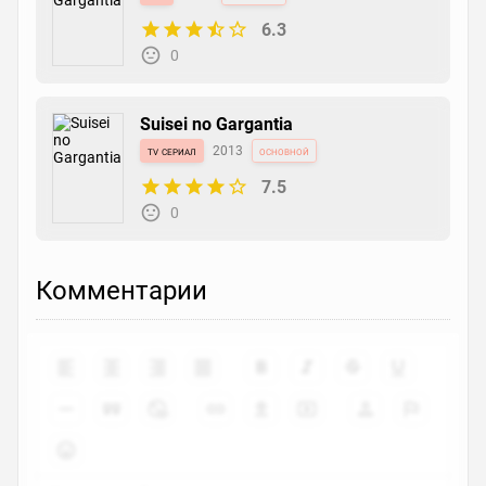
6.3
0
Suisei no Gargantia
tv сериал
2013
основной
7.5
0
Комментарии