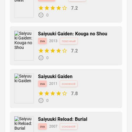
7.2
0
Saiyuuki Gaiden: Kouga no Shou
ova
2013
побочный
7.2
0
Saiyuuki Gaiden
ova
2011
основной
7.8
0
Saiyuuki Reload: Burial
ova
2007
основной