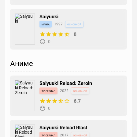
Saiyuuki
манга
1997
основной
8
0
Аниме
Saiyuuki Reload: Zeroin
tv сериал
2022
основной
6.7
0
Saiyuuki Reload Blast
tv сериал
2017
основной