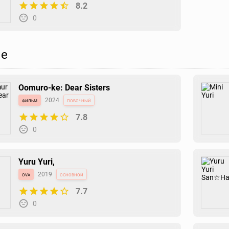
8.2
0
е
Oomuro-ke: Dear Sisters
фильм
2024
побочный
7.8
0
Yuru Yuri,
ova
2019
основной
7.7
0