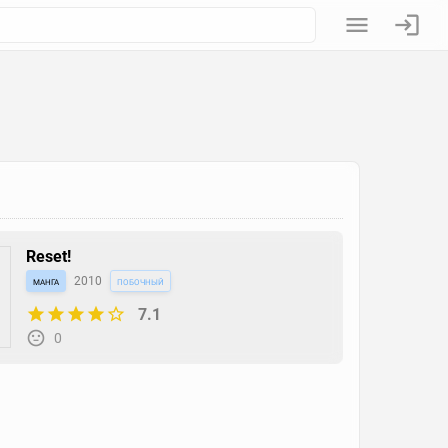
Reset!
манга
2010
побочный
7.1
0