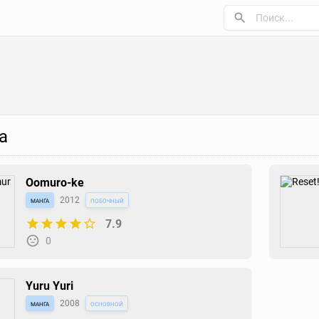
а
Oomuro-ke
манга
2012
побочный
7.9
0
Yuru Yuri
манга
2008
основной