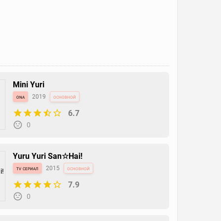
Mini Yuri
ona
2019
основной
6.7
0
Yuru Yuri San☆Hai!
tv сериал
2015
основной
7.9
0