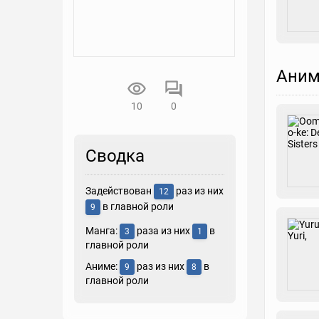
Аним
10
0
Сводка
Задействован
раз из них
12
в главной роли
9
Манга:
раза из них
в
3
1
главной роли
Аниме:
раз из них
в
9
8
главной роли