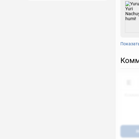
Показат
Комм
Н