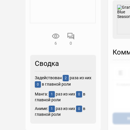
6
0
Комм
Сводка
Задействован
раза из них
2
в главной роли
0
Манга:
раз из них
в
1
0
главной роли
Аниме:
раз из них
в
1
0
главной роли
Н