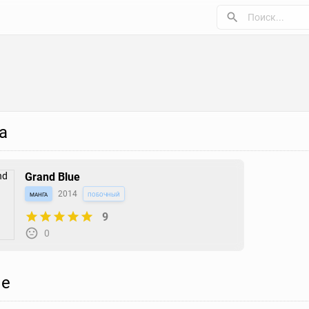
а
Grand Blue
манга
2014
побочный
9
0
е