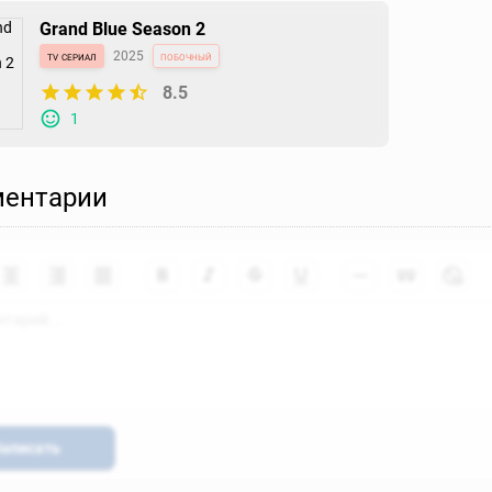
Grand Blue Season 2
tv сериал
2025
побочный
8.5
1
ентарии
аписать