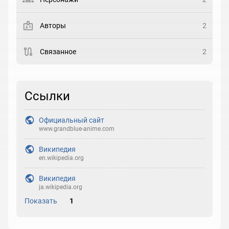
Закладка
Авторы
2
Рейтинг
Связанное
2
Выберите рейтинг
Реакция
Ссылки
Выберите реакцию
Официальный сайт
www.grandblue-anime.com
Википедия
en.wikipedia.org
Википедия
ja.wikipedia.org
Показать
1