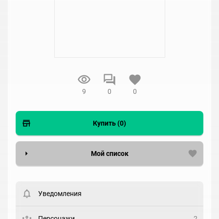
9
0
0
Купить (0)
Мой список
Вести список могут только зарегистрированные
пользователи. Хотите
зарегистрироваться?
Уведомления
Статус
Выберите статус
Персонажи
2