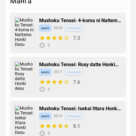
Манга
Mushoku Tensei: 4-koma ni Nattemo
Honki Dasu
манга
2018
основной
7.3
0
Mushoku Tensei: Roxy datte Honki
desu
манга
2017
основной
7.6
0
Mushoku Tensei: Isekai Ittara Honki
Dasu
манга
2014
основной
8.1
0