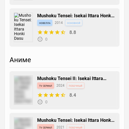
Mushoku Tensei: Isekai Ittara Honki
Dasu
новелла
2014
основной
8.8
0
Аниме
Mushoku Tensei II: Isekai Ittara
Honki Dasu Part 2
tv сериал
2024
побочный
8.4
0
Mushoku Tensei: Isekai Ittara Honki
Dasu Part 2
tv сериал
2021
побочный