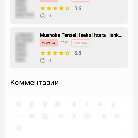
8.6
0
Mushoku Tensei: Isekai Ittara Honki
Dasu
tv сериал
2021
основной
8.3
0
Комментарии