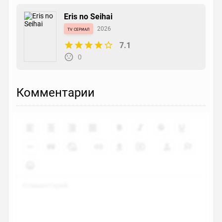
Eris no Seihai
tv сериал
2026
7.1
0
Комментарии