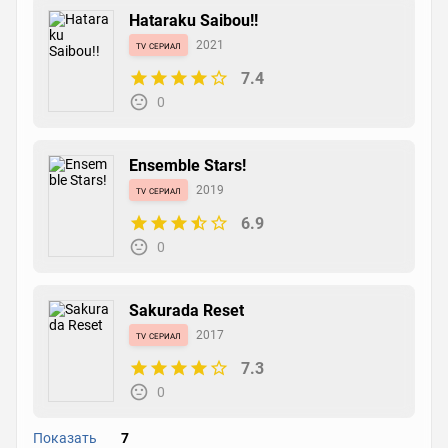
Hataraku Saibou!!
tv сериал
2021
7.4
0
Ensemble Stars!
tv сериал
2019
6.9
0
Sakurada Reset
tv сериал
2017
7.3
0
Показать
7