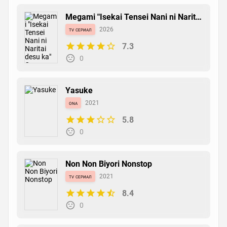
Megami "Isekai Tensei Nani ni Naritai
desu ka" Ore "Yuusha no Rokkotsu
tv сериал
2026
de"
7.3
0
Yasuke
ona
2021
5.8
0
Non Non Biyori Nonstop
tv сериал
2021
8.4
0