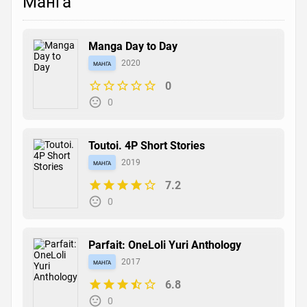
Манга
Manga Day to Day
манга
2020
0
0
Toutoi. 4P Short Stories
манга
2019
7.2
0
Parfait: OneLoli Yuri Anthology
манга
2017
6.8
0