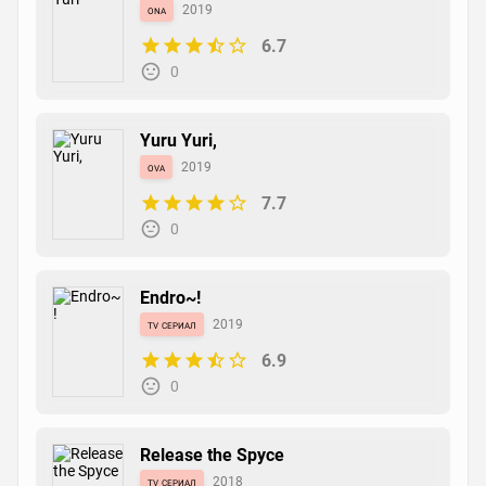
ona
2019
6.7
PuiPui!
0
манга
2007
7.1
0
Yuru Yuri,
ova
2019
7.7
PuiPui!
0
новелла
2006
0
0
Endro~!
tv сериал
2019
6.9
0
Release the Spyce
tv сериал
2018