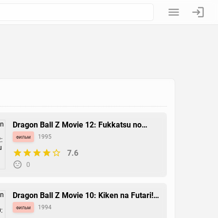
Dragon Ball Z Movie 12: Fukkatsu no
Fusion!! Gokuu to Vegeta
фильм
1995
7.6
0
Dragon Ball Z Movie 10: Kiken na Futari!
Super Senshi wa Nemurenai
фильм
1994