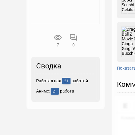
7
0
Сводка
Показат
Работал над
работой
21
Комм
Аниме:
работа
21