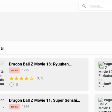
е
Dragon Ball Z Movie 13: Ryuuken
Bakuhatsu!! Gokuu ga Yaraneba Dare ga
фильм
1995
Yaru
7.4
0
Dragon Ball Z Movie 11: Super Senshi
Gekiha!! Katsu no wa Ore da
фильм
1994