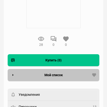
28
0
0
Купить (0)
Мой список
Вести список могут только зарегистрированные
пользователи. Хотите
зарегистрироваться?
Уведомления
Статус
Выберите статус
Персонажи
13