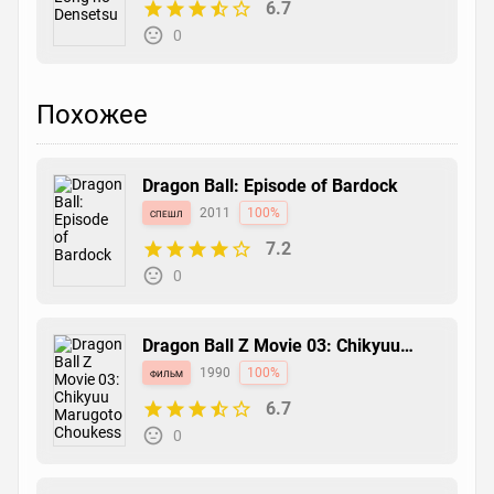
6.7
0
Похожее
Dragon Ball: Episode of Bardock
спешл
2011
100%
7.2
0
Dragon Ball Z Movie 03: Chikyuu
Marugoto Choukessen
фильм
1990
100%
6.7
0