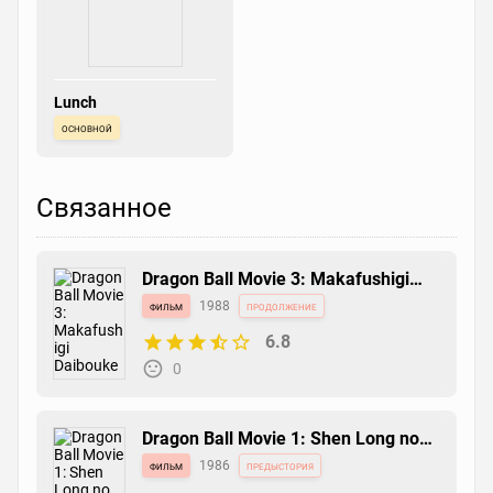
Lunch
основной
Связанное
Dragon Ball Movie 3: Makafushigi
Daibouken
фильм
1988
продолжение
6.8
0
Dragon Ball Movie 1: Shen Long no
Densetsu
фильм
1986
предыстория