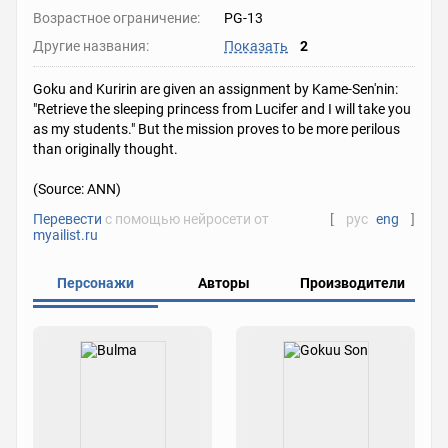
Возрастное ограничение:
PG-13
Другие названия:
Показать
2
Goku and Kuririn are given an assignment by Kame-Sen'nin:
"Retrieve the sleeping princess from Lucifer and I will take you
as my students." But the mission proves to be more perilous
than originally thought.
(Source: ANN)
Перевести
с помощью нейросети от
[
рус
eng
]
myailist.ru
Персонажи
Авторы
Производители