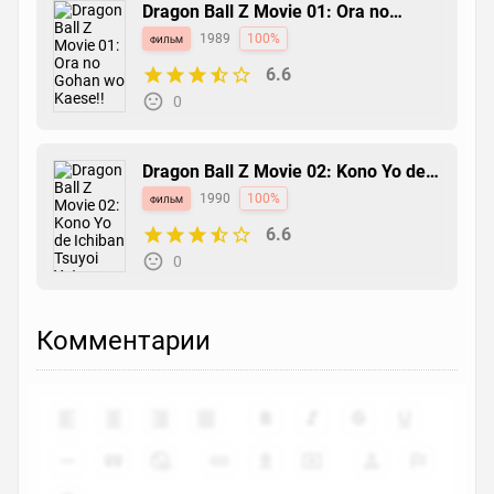
Dragon Ball Z Movie 01: Ora no
Gohan wo Kaese!!
фильм
1989
100%
6.6
0
Dragon Ball Z Movie 02: Kono Yo de
Ichiban Tsuyoi Yatsu
фильм
1990
100%
6.6
0
Комментарии