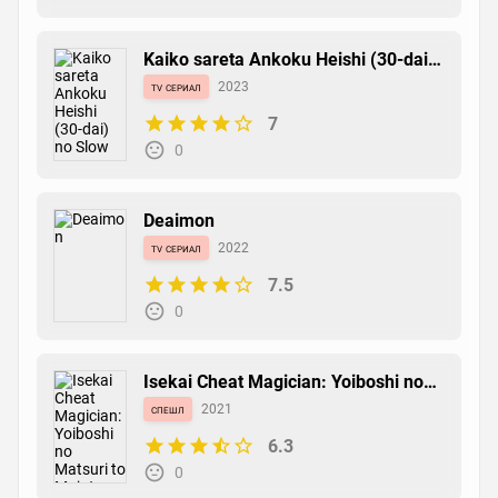
Kaiko sareta Ankoku Heishi (30-dai)
no Slow na Second Life
tv сериал
2023
7
0
Deaimon
tv сериал
2022
7.5
0
Isekai Cheat Magician: Yoiboshi no
Matsuri to Majutsushi
спешл
2021
6.3
0