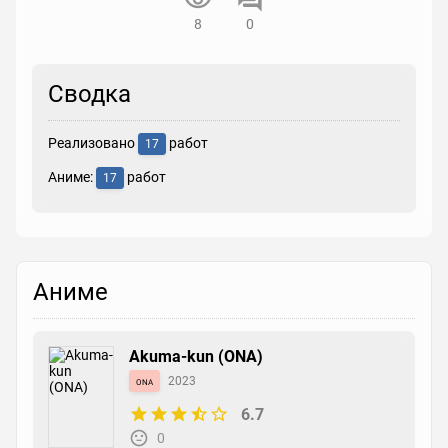
8
0
Сводка
Реализовано
работ
17
Аниме:
работ
17
Аниме
Akuma-kun (ONA)
ona
2023
6.7
0