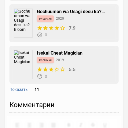
Gochuumon wa Usagi desu ka?
Bloom
tv сериал
2020
7.9
0
Isekai Cheat Magician
tv сериал
2019
5.5
0
Показать
11
Merc Storia: Mukiryoku no Shounen
Комментарии
to Bin no Naka no Shoujo
tv сериал
2018
6.5
0