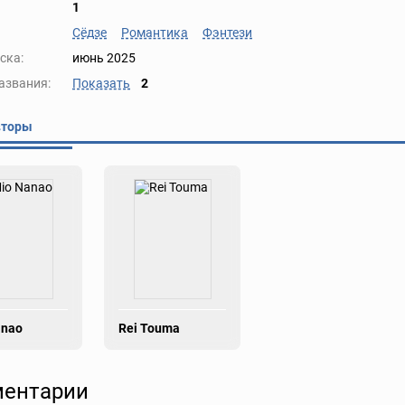
1
Сёдзе
Романтика
Фэнтези
ска:
июнь 2025
азвания:
Показать
2
вторы
anao
Rei Touma
ентарии