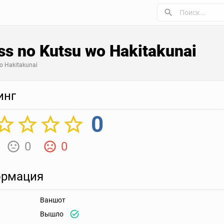
ass no Kutsu wo Hakitakunai
wo Hakitakunai
инг
0
0
0
рмация
Ваншот
Вышло