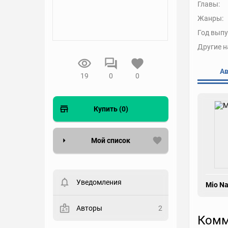
Главы:
Жанры:
Год выпу
Другие н
А
19
0
0
Купить (0)
Мой список
Вести список могут только
зарегистрированные
пользователи. Хотите
Уведомления
Mio N
зарегистрироваться?
Статус
Авторы
2
Комм
Выберите статус