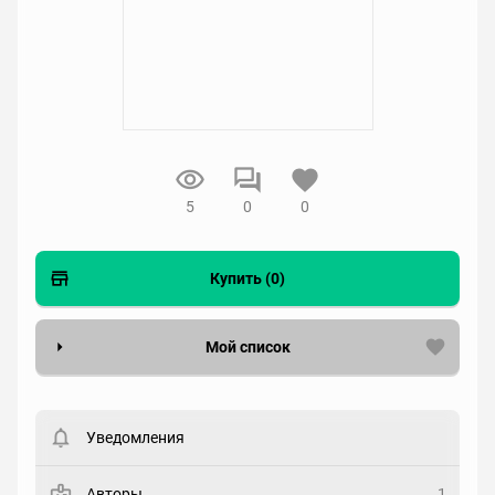
5
0
0
Купить (0)
Мой список
Вести список могут только зарегистрированные
пользователи. Хотите
зарегистрироваться?
Уведомления
Статус
Выберите статус
Авторы
1