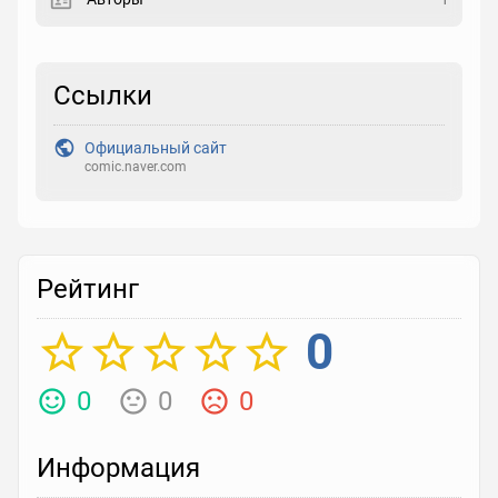
Закладка
Ссылки
Рейтинг
Выберите рейтинг
Официальный сайт
comic.naver.com
Реакция
Выберите реакцию
Рейтинг
0
0
0
0
Информация