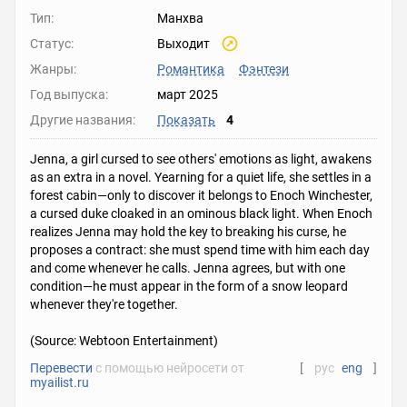
Тип:
Манхва
Статус:
Выходит
Жанры:
Романтика
Фэнтези
Год выпуска:
март 2025
Другие названия:
Показать
4
Jenna, a girl cursed to see others' emotions as light, awakens
as an extra in a novel. Yearning for a quiet life, she settles in a
forest cabin—only to discover it belongs to Enoch Winchester,
a cursed duke cloaked in an ominous black light. When Enoch
realizes Jenna may hold the key to breaking his curse, he
proposes a contract: she must spend time with him each day
and come whenever he calls. Jenna agrees, but with one
condition—he must appear in the form of a snow leopard
whenever they're together.
(Source: Webtoon Entertainment)
Перевести
с помощью нейросети от
[
рус
eng
]
myailist.ru