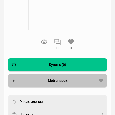
11
0
0
Купить (0)
Мой список
Вести список могут только зарегистрированные
пользователи. Хотите
зарегистрироваться?
Уведомления
Статус
Выберите статус
Авторы
1