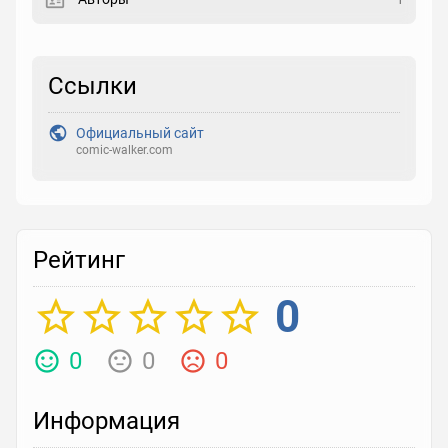
Закладка
Ссылки
Рейтинг
Выберите рейтинг
Официальный сайт
comic-walker.com
Реакция
Выберите реакцию
Рейтинг
0
0
0
0
Информация