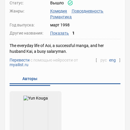
Статус:
Вышло
Жанры:
Комедия
Повседневность
Романтика
Год выпуска:
март 1998
Другие названия:
Показать
1
The everyday life of Aoi, a successful manga, and her
husband Kai, a busy salaryman.
Перевести
с помощью нейросети от
[
рус
eng
]
myailist.ru
Авторы