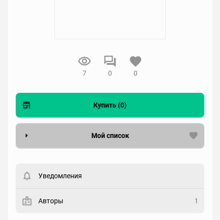
7
0
0
Купить (0)
Мой список
Вести список могут только зарегистрированные
пользователи. Хотите
зарегистрироваться?
Уведомления
Статус
Выберите статус
Авторы
1
Закладка