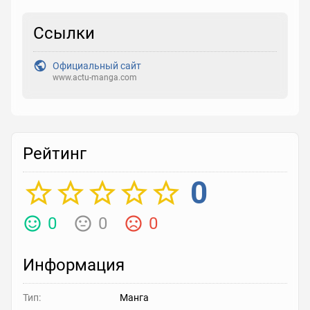
Ссылки
Рейтинг
Выберите рейтинг
Официальный сайт
www.actu-manga.com
Реакция
Выберите реакцию
Рейтинг
0
0
0
0
Информация
Тип:
Манга