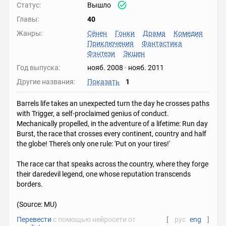
Статус:
Вышло
Главы:
40
Жанры:
Сёнен
Гонки
Драма
Комедия
Приключения
Фантастика
Фэнтези
Экшен
Год выпуска:
нояб. 2008
-
нояб. 2011
Другие названия:
Показать
1
Barrels life takes an unexpected turn the day he crosses paths
with Trigger, a self-proclaimed genius of conduct.
Mechanically propelled, in the adventure of a lifetime: Run day
Burst, the race that crosses every continent, country and half
the globe! There's only one rule: 'Put on your tires!'
The race car that speaks across the country, where they forge
their daredevil legend, one whose reputation transcends
borders.
(Source: MU)
Перевести
с помощью нейросети от
[
рус
eng
]