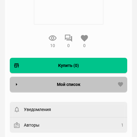
10
0
0
Купить (0)
Мой список
Вести список могут только зарегистрированные
пользователи. Хотите
зарегистрироваться?
Уведомления
Статус
Выберите статус
Авторы
1
Закладка