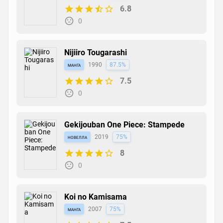
6.8
0
Nijiiro Tougarashi
манга
1990
87.5%
7.5
0
Gekijouban One Piece: Stampede
новелла
2019
75%
8
0
Koi no Kamisama
манга
2007
75%