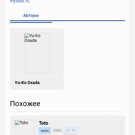
myailist.ru
Авторы
Yu-Ko Osada
Похожее
Toto
манга
2002
87.5%