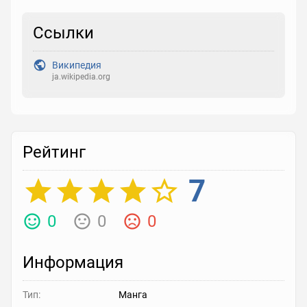
Ссылки
Рейтинг
Выберите рейтинг
Википедия
ja.wikipedia.org
Реакция
Выберите реакцию
Рейтинг
7
0
0
0
Информация
Тип:
Манга