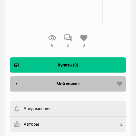
8
0
0
Купить (0)
Мой список
Вести список могут только зарегистрированные
пользователи. Хотите
зарегистрироваться?
Уведомления
Статус
Выберите статус
Авторы
2
Закладка