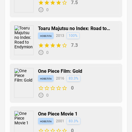
7.5
0
Toaru Majutsu no Index: Road to
Endymion
новелла
2013
100%
7.3
0
One Piece Film: Gold
новелла
2016
83.3%
0
0
One Piece Movie 1
новелла
2001
83.3%
0