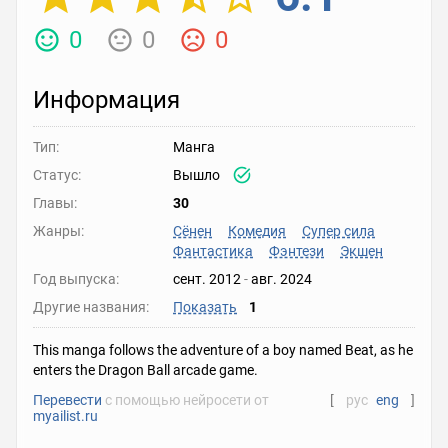
0
0
0
Информация
Тип:
Манга
Статус:
Вышло
Главы:
30
Жанры:
Сёнен
Комедия
Супер сила
Фантастика
Фэнтези
Экшен
Год выпуска:
сент. 2012
-
авг. 2024
Другие названия:
Показать
1
This manga follows the adventure of a boy named Beat, as he
enters the Dragon Ball arcade game.
Перевести
с помощью нейросети от
[
рус
eng
]
myailist.ru