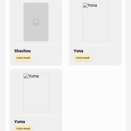
Shachou
Yona
побочный
побочный
Yuma
побочный