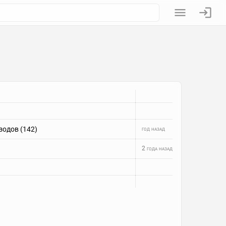
зодов (142)
год назад
2 года назад