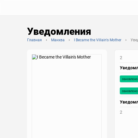
Уведомления
Главная
Манхва
I Became the Villain's Mother
Уве
2
Уведом
обновлено
обновлено
Уведом
2