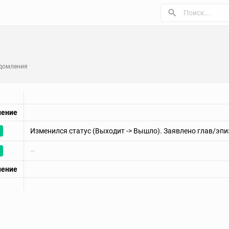
домления
ление
Изменился статус (Выходит -> Вышло). Заявлено глав/эпи
–
ление