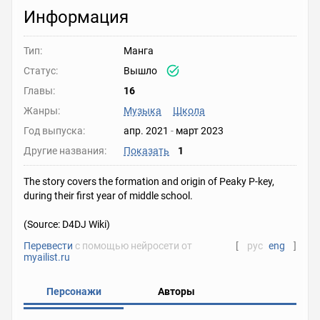
Информация
Тип:
Манга
Статус:
Вышло
Главы:
16
Жанры:
Музыка
Школа
Год выпуска:
апр. 2021
-
март 2023
Другие названия:
Показать
1
The story covers the formation and origin of Peaky P-key,
during their first year of middle school.
(Source: D4DJ Wiki)
Перевести
с помощью нейросети от
[
рус
eng
]
myailist.ru
Персонажи
Авторы