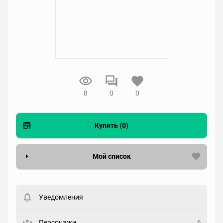
8
0
0
Купить (0)
Мой список
Вести список могут только зарегистрированные
пользователи. Хотите
зарегистрироваться?
Уведомления
Статус
Выберите статус
Персонажи
6