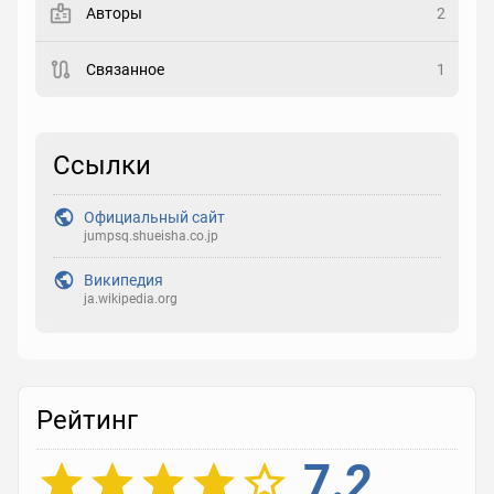
Авторы
2
Рейтинг
Связанное
1
Выберите рейтинг
Реакция
Ссылки
Выберите реакцию
Официальный сайт
jumpsq.shueisha.co.jp
Википедия
ja.wikipedia.org
Рейтинг
7.2