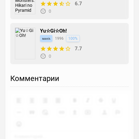
6.7
0
Yu☆Gi☆Oh!
манга
1996
100%
7.7
0
Комментарии