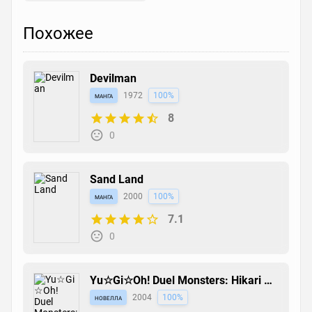
Похожее
Devilman
манга
1972
100%
8
0
Sand Land
манга
2000
100%
7.1
0
Yu☆Gi☆Oh! Duel Monsters: Hikari no
Pyramid
новелла
2004
100%