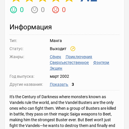
0
0
0
Информация
Тип:
Манга
Статус:
Выходит
Жанры:
Сёнен
Приключения
Сверхъестественное
Фэнтези
Экшен
Год выпуска:
март 2002
Другие названия:
Показать
3
It's the Century of Darkness where monsters known as
Vandels rule the world, and the Vandel Busters are the only
ones who can fight them. When a group of Busters are killed
in battle, they pass on their magic Saiga weapons to Beet,
making him the strongest Buster ever. But Beet won't just
fight the Vandels—he wants to destroy them and finally end