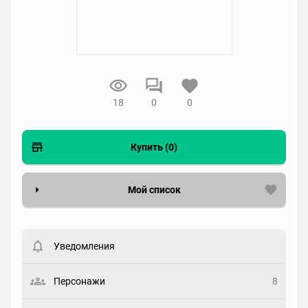
18
0
0
Купить (0)
Мой список
Вести список могут только зарегистрированные
пользователи. Хотите
зарегистрироваться?
Уведомления
Статус
Выберите статус
Персонажи
8
Закладка