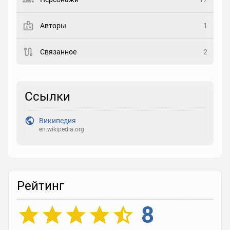
Закладка
Авторы
1
Рейтинг
Связанное
2
Выберите рейтинг
Реакция
Ссылки
Выберите реакцию
Википедия
en.wikipedia.org
Рейтинг
8