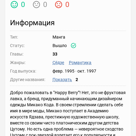
0
0
0
Информация
Тип:
Манга
Статус:
Вышло
Главы:
33
Жанры:
Сёдзе
Романтика
Год выпуска:
февр. 1995
-
окт. 1997
Другие названия:
Показать
2
Добро пожаловать в “Happy Berry”! Нет, это не фруктовая
лавка, а бренд, придуманный начинающим дизайнером
одежды Микако Кода. В своем стремлении сделать себе
имя в мире моды, Микако поступает в Академию
искусств Ядзава, престижную художественную школу,
вместе со своим чисто платоническим другом детства
Цутому. Но есть одна проблема — невероятное сходство
Цутому с рок-звездой взлетает его к популярности и