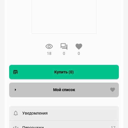
18
0
0
Купить (0)
Мой список
Вести список могут только зарегистрированные
пользователи. Хотите
зарегистрироваться?
Уведомления
Статус
Выберите статус
Персонажи
17