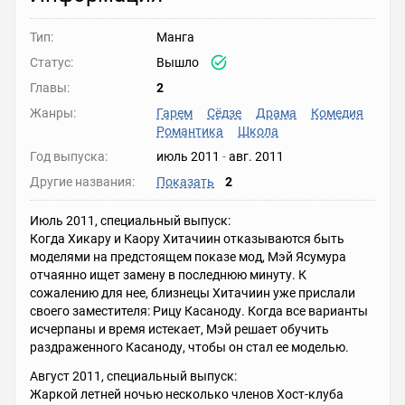
Тип:
Манга
Статус:
Вышло
Главы:
2
Жанры:
Гарем
Сёдзе
Драма
Комедия
Романтика
Школа
Год выпуска:
июль 2011
-
авг. 2011
Другие названия:
Показать
2
Июль 2011, специальный выпуск:
Когда Хикару и Каору Хитачиин отказываются быть
моделями на предстоящем показе мод, Мэй Ясумура
отчаянно ищет замену в последнюю минуту. К
сожалению для нее, близнецы Хитачиин уже прислали
своего заместителя: Рицу Касаноду. Когда все варианты
исчерпаны и время истекает, Мэй решает обучить
раздраженного Касаноду, чтобы он стал ее моделью.
Август 2011, специальный выпуск:
Жаркой летней ночью несколько членов Хост-клуба