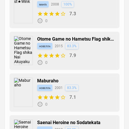
манга
2008
100%
7.3
0
Otome Game no Hametsu Flag shika
Nai Akuyaku Reijou ni Tensei
новелла
2015
83.3%
shiteshimatta...
7.9
0
Maburaho
новелла
2001
83.3%
7.1
0
Saenai Heroine no Sodatekata