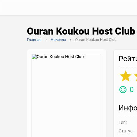
Ouran Koukou Host Clu
Главная
Новелла
Ouran Koukou Host Club
Рейт
0
Инфо
Тип:
Статус: