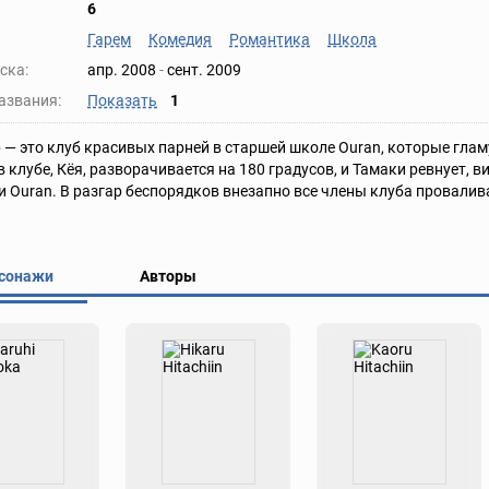
6
Гарем
Комедия
Романтика
Школа
ска:
апр. 2008
-
сент. 2009
азвания:
Показать
1
b — это клуб красивых парней в старшей школе Ouran, которые гл
в клубе, Кёя, разворачивается на 180 градусов, и Тамаки ревнует, 
 Ouran. В разгар беспорядков внезапно все члены клуба провалив
сонажи
Авторы