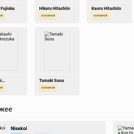
 Fujioka
Hikaru Hitachiin
Kaoru Hitachiin
ой
основной
основной
i
Tamaki Suou
ozuka
ой
основной
жее
Nisekoi