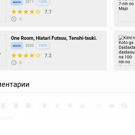
манга
2011
100%
7.7
0
One Room, Hiatari Futsuu, Tenshi-tsuki.
манга
2020
100%
7.2
0
ентарии