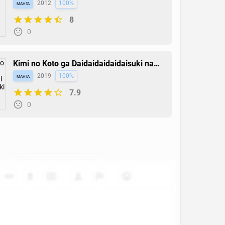
манга
2012
100%
8
0
Kimi no Koto ga Daidaidaidaidaisuki na
100-nin no Kanojo
манга
2019
100%
7.9
0