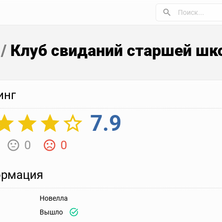
b
/
Клуб свиданий старшей шк
инг
7.9
0
0
рмация
Новелла
Вышло