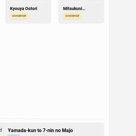
Kyouya Ootori
Mitsukuni
Haninozuka
основной
основной
Yamada-kun to 7-nin no Majo