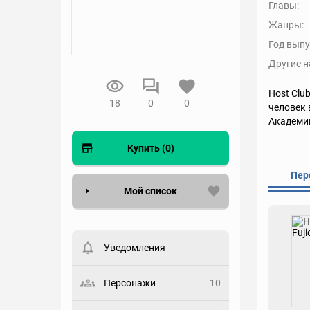
Главы:
Жанры:
Год выпу
Другие н
Host Clu
18
0
0
человек 
Академии
Купить (0)
Пер
Мой список
Вести список могут только
зарегистрированные
пользователи. Хотите
Уведомления
зарегистрироваться?
Статус
Персонажи
10
Выберите статус