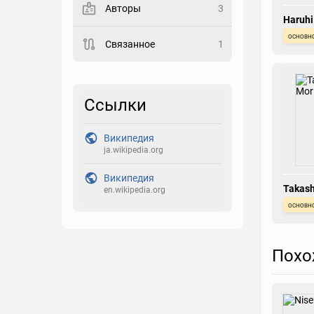
Авторы
3
Закладка
Haruhi
основн
Связанное
1
Рейтинг
Выберите рейтинг
Ссылки
Реакция
Выберите реакцию
Википедия
ja.wikipedia.org
Википедия
Takash
en.wikipedia.org
Morin
основн
Похо