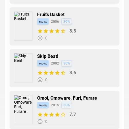
Fruits Basket
манга
2006
80%
8.5
0
Skip Beat!
манга
2002
80%
8.6
0
Omoi, Omoware, Furi, Furare
манга
2015
80%
7.7
0