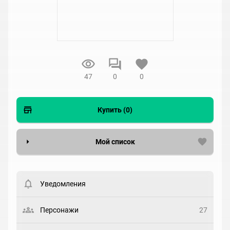
47
0
0
Купить (0)
Мой список
Вести список могут только зарегистрированные
пользователи. Хотите
зарегистрироваться?
Уведомления
Статус
Выберите статус
Персонажи
27
Закладка