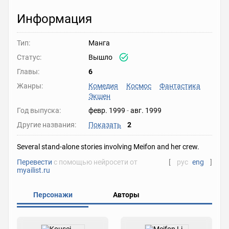
Информация
Тип:
Манга
Статус:
Вышло
Главы:
6
Жанры:
Комедия
Космос
Фантастика
Экшен
Год выпуска:
февр. 1999
-
авг. 1999
Другие названия:
Показать
2
Several stand-alone stories involving Meifon and her crew.
Перевести
с помощью нейросети от
[
рус
eng
]
myailist.ru
Персонажи
Авторы