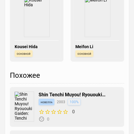
Kousei Hida
Meifon Li
основной
основной
Похожее
Shin Tenchi Muyou! Ryououki
Gaiden: Tenchi Muyou! GXP
новелла
2003
100%
0
0