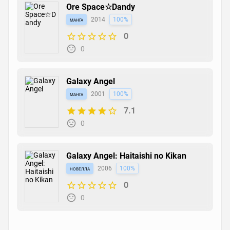
Ore Space☆Dandy
манга
2014
100%
0
0
Galaxy Angel
манга
2001
100%
7.1
0
Galaxy Angel: Haitaishi no Kikan
новелла
2006
100%
0
0