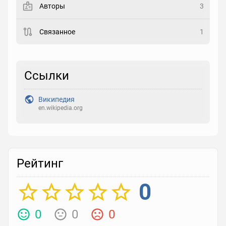
Авторы
3
Рейтинг
Связанное
1
Выберите рейтинг
Реакция
Ссылки
Выберите реакцию
Википедия
en.wikipedia.org
Рейтинг
0
0
0
0