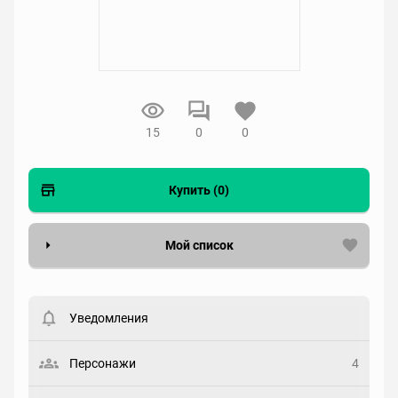
15
0
0
Купить (0)
Мой список
Вести список могут только зарегистрированные
пользователи. Хотите
зарегистрироваться?
Уведомления
Статус
Выберите статус
Персонажи
4
Закладка