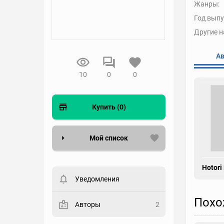
Жанры:
Год выпу
Другие н
А
10
0
0
Купить (0)
Мой список
Вести список могут только
Hotori
зарегистрированные
пользователи. Хотите
Уведомления
зарегистрироваться?
Похо
Статус
Авторы
2
Выберите статус