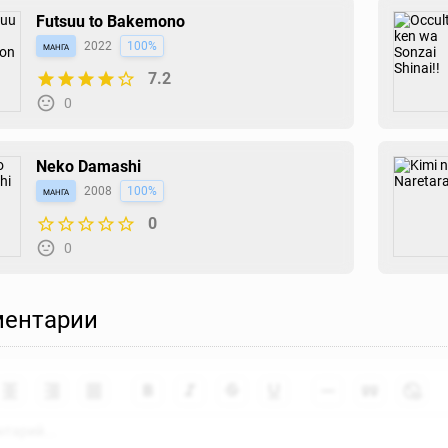
Futsuu to Bakemono
манга
2022
100%
7.2
0
Neko Damashi
манга
2008
100%
0
0
ентарии