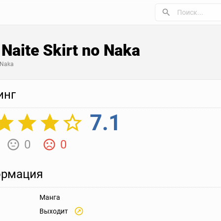
Naite Skirt no Naka
 Naka
инг
7.1
0
0
рмация
Манга
Выходит