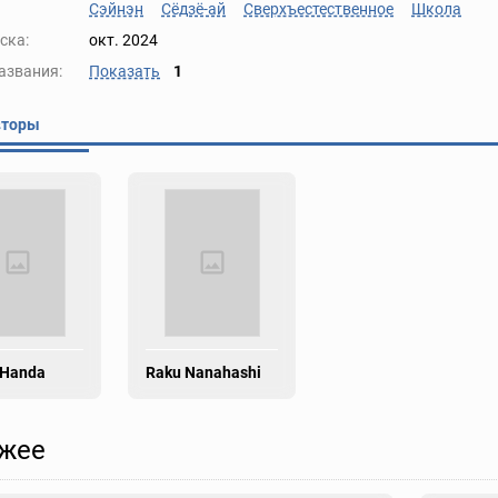
Сэйнэн
Сёдзё-ай
Сверхъестественное
Школа
ска:
окт. 2024
азвания:
Показать
1
вторы
 Handa
Raku Nanahashi
жее