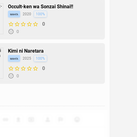
Occult-ken wa Sonzai Shinai!!
манга
2020
100%
0
0
Kimi ni Naretara
манга
2025
100%
0
0