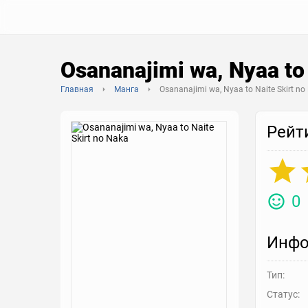
Osananajimi wa, Nyaa to 
Главная
Манга
Osananajimi wa, Nyaa to Naite Skirt no
Рейт
0
Инфо
Тип:
Статус: