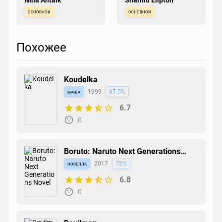
основной
основной
Похожее
Koudelka
манга
1999
87.5%
6.7
0
Boruto: Naruto Next Generations
Novel
новелла
2017
75%
6.8
0