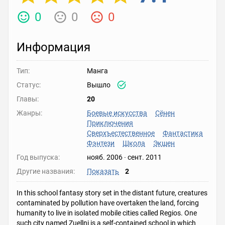
0
0
0
Информация
Тип:
Манга
Статус:
Вышло
Главы:
20
Жанры:
Боевые искусства
Сёнен
Приключения
Сверхъестественное
Фантастика
Фэнтези
Школа
Экшен
Год выпуска:
нояб. 2006
-
сент. 2011
Другие названия:
Показать
2
In this school fantasy story set in the distant future, creatures
contaminated by pollution have overtaken the land, forcing
humanity to live in isolated mobile cities called Regios. One
such city named Zuellni is a self-contained school in which