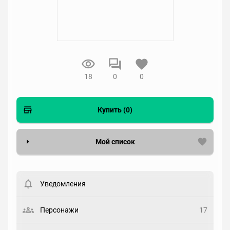
18
0
0
Купить (0)
Мой список
Вести список могут только зарегистрированные
пользователи. Хотите
зарегистрироваться?
Уведомления
Статус
Выберите статус
Персонажи
17
Закладка