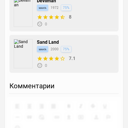
Devilman
манга
1972
75%
8
0
Sand Land
манга
2000
75%
7.1
0
Комментарии