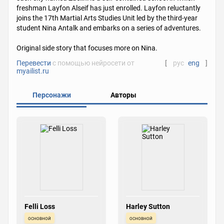
freshman Layfon Alseif has just enrolled. Layfon reluctantly
joins the 17th Martial Arts Studies Unit led by the third-year
student Nina Antalk and embarks on a series of adventures.
Original side story that focuses more on Nina.
Перевести
с помощью нейросети от
[
рус
eng
]
myailist.ru
Персонажи
Авторы
Felli Loss
Harley Sutton
основной
основной