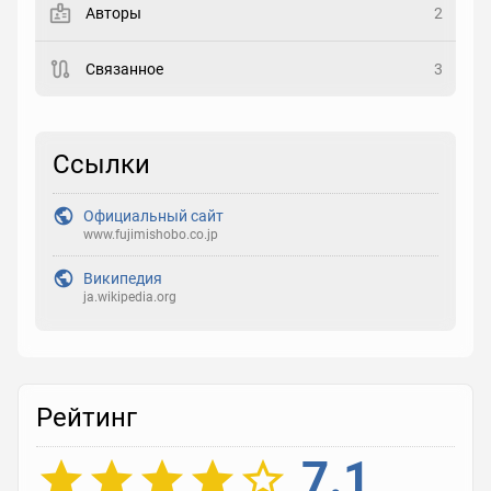
Авторы
2
Рейтинг
Связанное
3
Выберите рейтинг
Реакция
Ссылки
Выберите реакцию
Официальный сайт
www.fujimishobo.co.jp
Википедия
ja.wikipedia.org
Рейтинг
7.1