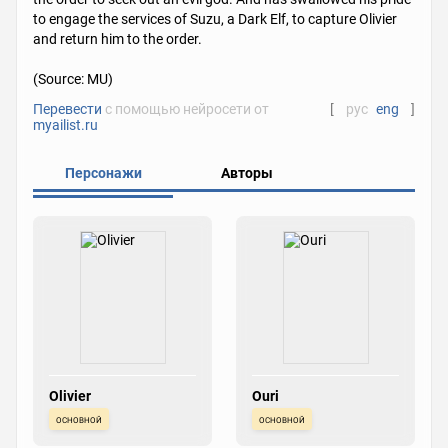
to engage the services of Suzu, a Dark Elf, to capture Olivier
and return him to the order.
(Source: MU)
Перевести
с помощью нейросети от
[
рус
eng
]
myailist.ru
Персонажи
Авторы
Olivier
Ouri
основной
основной