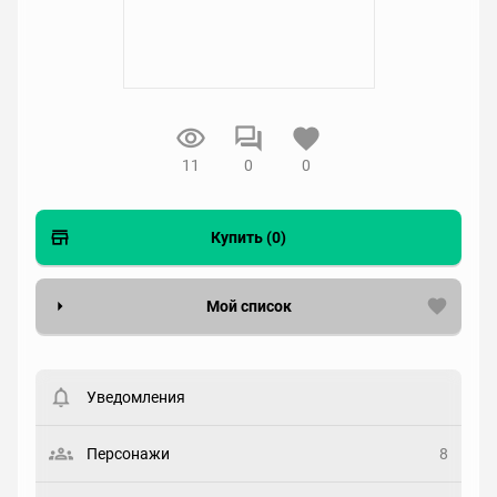
11
0
0
Купить (0)
Мой список
Вести список могут только зарегистрированные
пользователи. Хотите
зарегистрироваться?
Уведомления
Статус
Выберите статус
Персонажи
8
Закладка