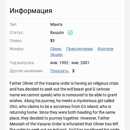
Информация
Тип:
Манга
Статус:
Вышло
Главы:
51
Жанры:
Сёнен
Приключения
Фэнтези
Экшен
Год выпуска:
янв. 1992
-
янв. 2001
Другие названия:
Показать
2
Father Olivier of the Vasaria order is having an religious crisis
and has decided to seek out the evil beast god G (whose
name we cannot speak) who is rumoured to be able to grant
wishes. Along his journey, he meets a mysterious girl called
Ohri, who claims to be a sorceress from G's island, who is
returning home. Since they were both heading for the same
place, they decided to journey together. However, Father
Messiah of the Vasaria Order is infuriated that Olivier has left
the order to seek out an evil god. And has swallowed his pride