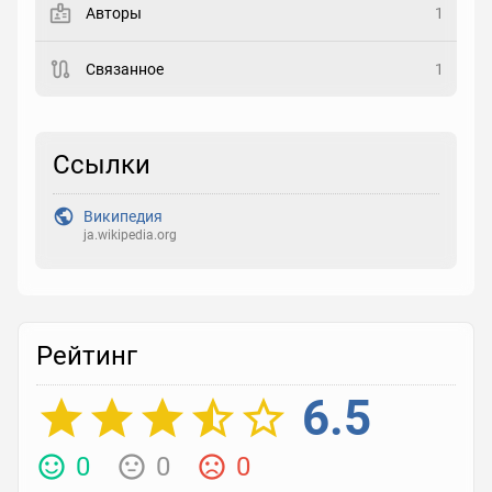
Авторы
1
Рейтинг
Связанное
1
Выберите рейтинг
Реакция
Ссылки
Выберите реакцию
Википедия
ja.wikipedia.org
Рейтинг
6.5
0
0
0