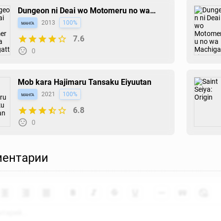
Dungeon ni Deai wo Motomeru no wa
Machigatteiru Darou ka
манга
2013
100%
7.6
0
Mob kara Hajimaru Tansaku Eiyuutan
манга
2021
100%
6.8
0
ентарии