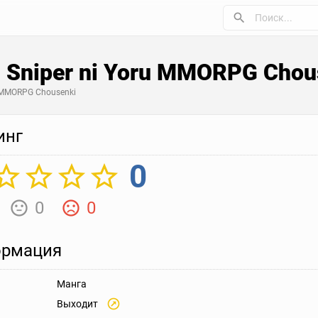
tai Sniper ni Yoru MMORPG Chou
oru MMORPG Chousenki
инг
0
0
0
рмация
Манга
Выходит