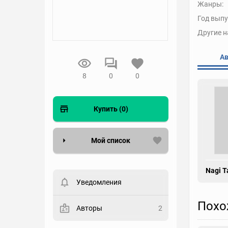
Жанры:
Год выпу
Другие н
А
8
0
0
Купить (0)
Мой список
Вести список могут только
Nagi T
зарегистрированные
пользователи. Хотите
Уведомления
зарегистрироваться?
Похо
Статус
Авторы
2
Выберите статус