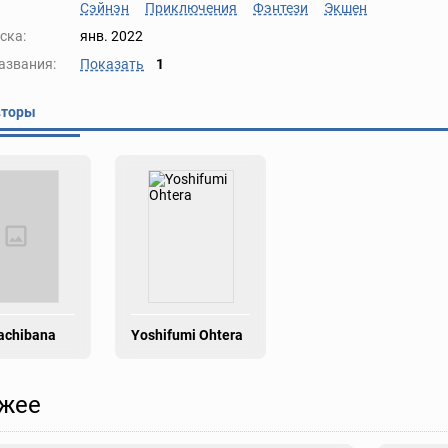
Сэйнэн
Приключения
Фэнтези
Экшен
ска:
янв. 2022
азвания:
Показать
1
вторы
achibana
Yoshifumi Ohtera
жее