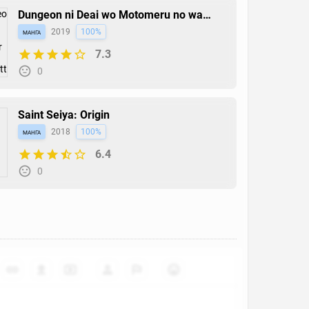
Dungeon ni Deai wo Motomeru no wa
Machigatteiru Darou ka II
манга
2019
100%
7.3
0
Saint Seiya: Origin
манга
2018
100%
6.4
0