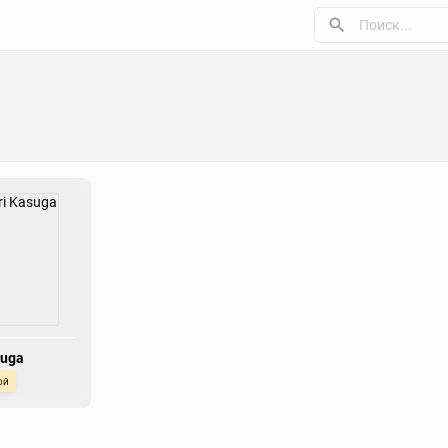
suga
ой