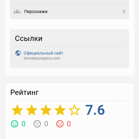
Выберите статус
Персонажи
2
Закладка
Ссылки
Рейтинг
Выберите рейтинг
Официальный сайт
shonenjumpplus.com
Реакция
Выберите реакцию
Рейтинг
7.6
0
0
0