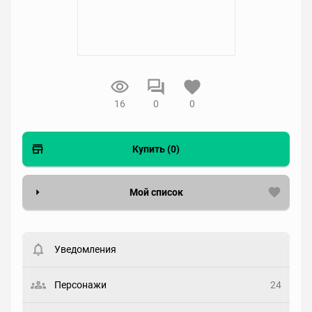
16
0
0
Купить (0)
Мой список
Вести список могут только зарегистрированные
пользователи. Хотите
зарегистрироваться?
Уведомления
Статус
Выберите статус
Персонажи
24
Закладка