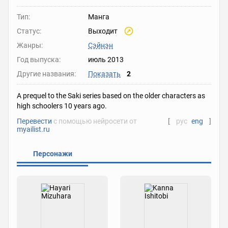
Тип:
Манга
Статус:
Выходит
Жанры:
Сэйнэн
Год выпуска:
июль 2013
Другие названия:
Показать
2
A prequel to the Saki series based on the older characters as
high schoolers 10 years ago.
Перевести
с помощью нейросети от
[
рус
eng
]
myailist.ru
Персонажи