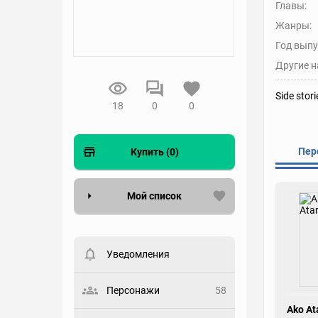
Главы:
Жанры:
Год выпу
Другие н
Side stor
18
0
0
Пер
Купить (0)
Мой список
Вести список могут только
зарегистрированные
пользователи. Хотите
Уведомления
зарегистрироваться?
Статус
Персонажи
58
Выберите статус
Ako At