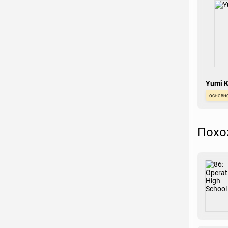
Yumi K
основн
Похо