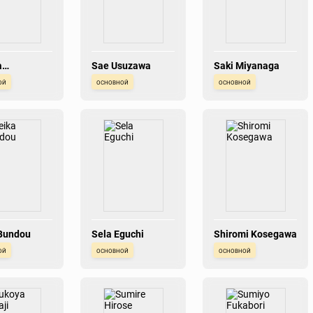
a
Sae Usuzawa
Saki Miyanaga
udani
ой
основной
основной
Bundou
Sela Eguchi
Shiromi Kosegawa
ой
основной
основной