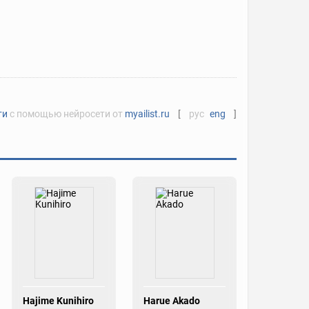
ти
с помощью нейросети от
myailist.ru
[
рус
eng
]
Hajime Kunihiro
Harue Akado