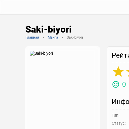
Saki-biyori
Главная
Манга
Saki-biyori
Рейт
0
Инфо
Тип:
Статус: