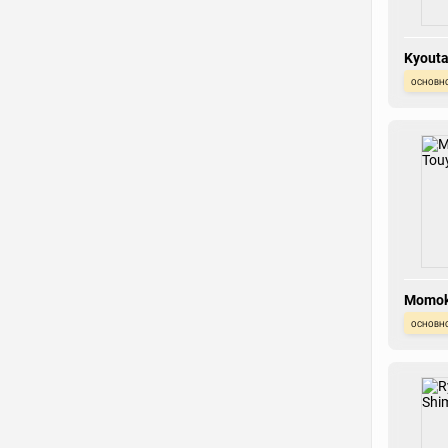
Kyouta
основн
Momok
основн