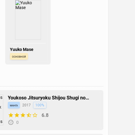
Yuuko Mase
основной
Youkoso Jitsuryoku Shijou Shugi no
Kyoushitsu e: √Horikita
манга
2017
100%
6.8
0