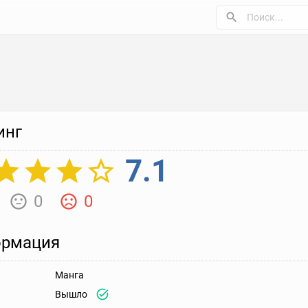
инг
7.1
0
0
рмация
Манга
Вышло