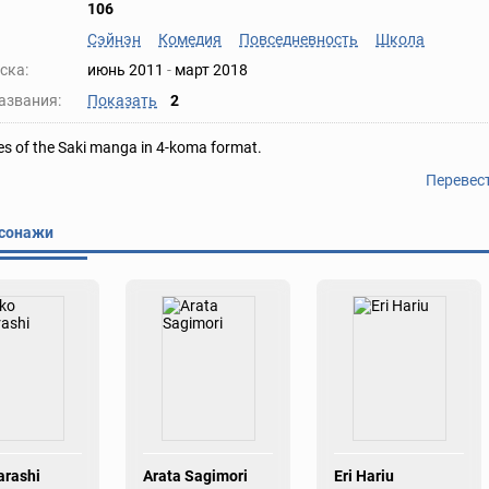
106
Сэйнэн
Комедия
Повседневность
Школа
ска:
июнь 2011
-
март 2018
азвания:
Показать
2
ies of the Saki manga in 4-koma format.
Перевес
сонажи
arashi
Arata Sagimori
Eri Hariu