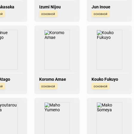
Akasaka
Izumi Nijou
Jun Inoue
ой
основной
основной
Atago
Koromo Amae
Kouko Fukuyo
ой
основной
основной