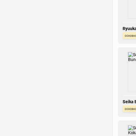
Ryuuk
Shimiz
основн
Seika 
основн