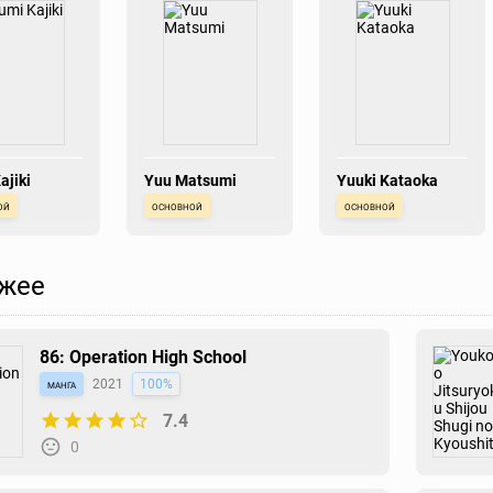
ajiki
Yuu Matsumi
Yuuki Kataoka
ой
основной
основной
жее
86: Operation High School
манга
2021
100%
7.4
0