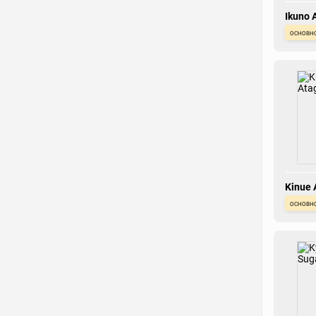
Ikuno 
основн
Kinue 
основн