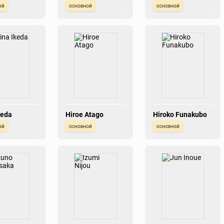
ой
основной
основной
keda
Hiroe Atago
Hiroko Funakubo
ой
основной
основной