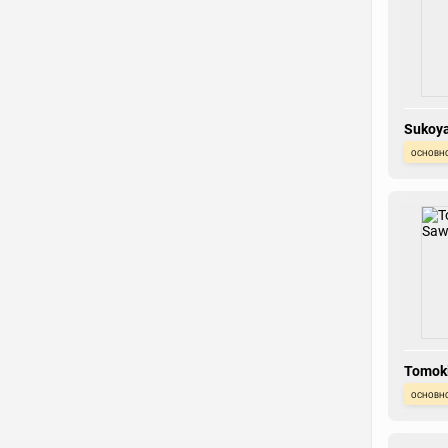
Sukoya
основн
Tomok
основн