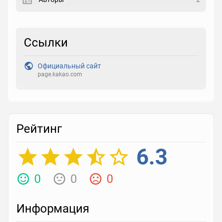
Закладка
Ссылки
Рейтинг
Выберите рейтинг
Официальный сайт
page.kakao.com
Реакция
Выберите реакцию
Рейтинг
6.3
0
0
0
Информация