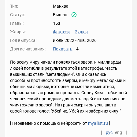
Тип:
Манхва
Статус:
Вышло
Главы:
153
Жанры:
Фэнтези
Экшен
Год выпуска:
июль 2022
-
янв. 2026
Другие названия:
Показать
4
По всему миру начали появляться звери, и миллиарды
людей погибли в результате этой катастрофы. Часть
выживших стали "металюдьми". Они оказались
способны противостоять зверям, и между металюдьми и
обычными людьми, которые не смогли измениться,
образовалась огромная пропасть. Сонву Ким — обычный
человеческий проводник для металюдей в их миссиях по
уничтожению зверей. На грани смерти он услышал в
своей голове голос: "Убей их. Убей их и забери их силу!"
[ Переведено с помощью нейросети от
myailist.ru
]
[
рус
eng
]