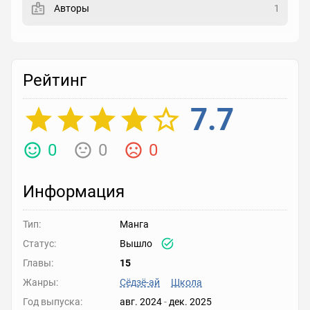
Авторы
1
Рейтинг
Выберите рейтинг
Рейтинг
Реакция
Выберите реакцию
7.7
0
0
0
Информация
Тип:
Манга
Статус:
Вышло
Главы:
15
Жанры:
Сёдзё-ай
Школа
Год выпуска:
авг. 2024
-
дек. 2025