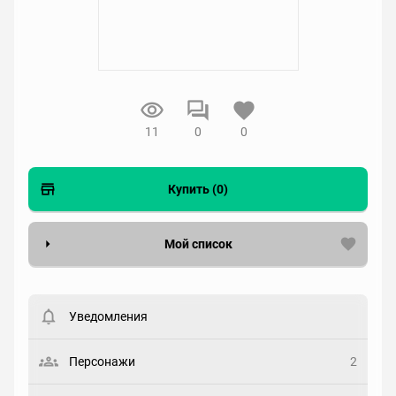
11
0
0
Купить (0)
Мой список
Вести список могут только зарегистрированные
пользователи. Хотите
зарегистрироваться?
Уведомления
Статус
Выберите статус
Персонажи
2
Закладка