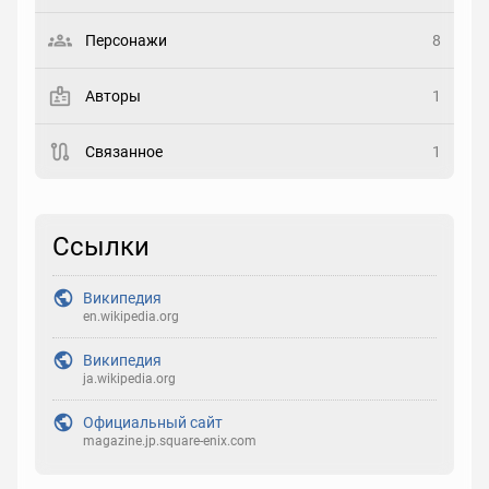
Выберите статус
Персонажи
8
Закладка
Авторы
1
Рейтинг
Связанное
1
Выберите рейтинг
Реакция
Ссылки
Выберите реакцию
Википедия
en.wikipedia.org
Википедия
ja.wikipedia.org
Официальный сайт
magazine.jp.square-enix.com