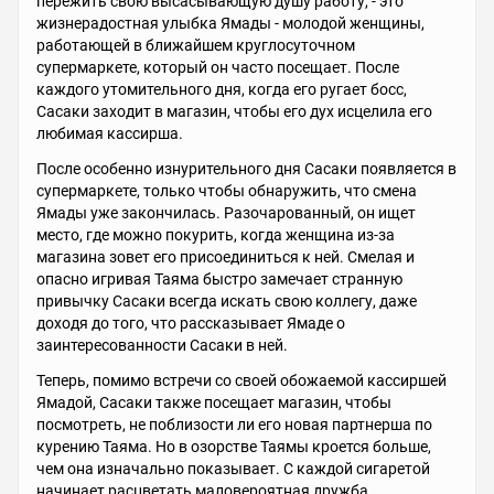
пережить свою высасывающую душу работу, - это
жизнерадостная улыбка Ямады - молодой женщины,
работающей в ближайшем круглосуточном
супермаркете, который он часто посещает. После
каждого утомительного дня, когда его ругает босс,
Сасаки заходит в магазин, чтобы его дух исцелила его
любимая кассирша.
После особенно изнурительного дня Сасаки появляется в
супермаркете, только чтобы обнаружить, что смена
Ямады уже закончилась. Разочарованный, он ищет
место, где можно покурить, когда женщина из-за
магазина зовет его присоединиться к ней. Смелая и
опасно игривая Таяма быстро замечает странную
привычку Сасаки всегда искать свою коллегу, даже
доходя до того, что рассказывает Ямаде о
заинтересованности Сасаки в ней.
Теперь, помимо встречи со своей обожаемой кассиршей
Ямадой, Сасаки также посещает магазин, чтобы
посмотреть, не поблизости ли его новая партнерша по
курению Таяма. Но в озорстве Таямы кроется больше,
чем она изначально показывает. С каждой сигаретой
начинает расцветать маловероятная дружба.