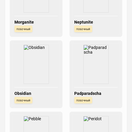
Morganite
Neptunite
побочный
побочный
Obsidian
Padparadscha
побочный
побочный