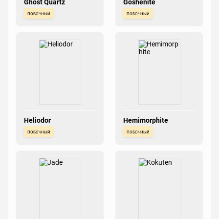
Ghost Quartz
Goshenite
побочный
побочный
Heliodor
Hemimorphite
побочный
побочный