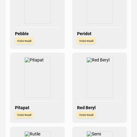
Pebble
Peridot
побочный
побочный
Pitapat
Red Beryl
побочный
побочный