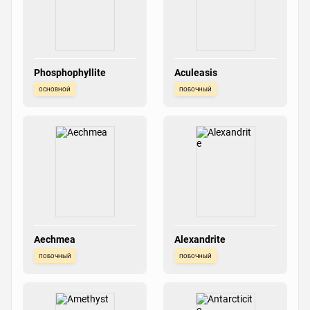
Phosphophyllite
Aculeasis
основной
побочный
Aechmea
Alexandrite
побочный
побочный