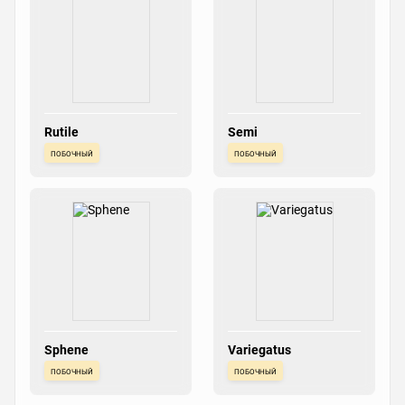
Rutile
Semi
побочный
побочный
Sphene
Variegatus
побочный
побочный