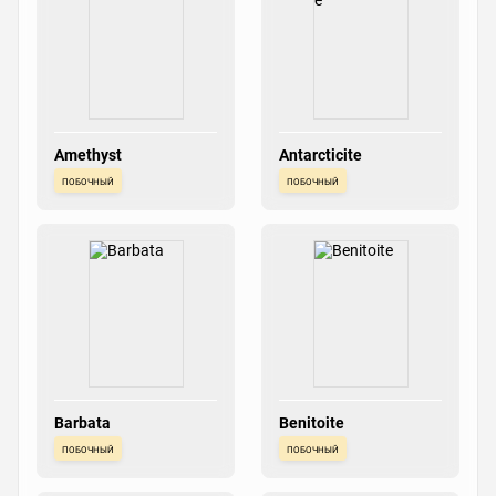
Amethyst
Antarcticite
побочный
побочный
Barbata
Benitoite
побочный
побочный