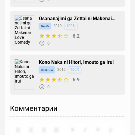
Osananajimi ga Zettai ni Makenai
Love Comedy
манга
2019
100%
6.2
0
Kono Naka ni Hitori, Imouto ga Iru!
новелла
2010
100%
6.9
0
Комментарии