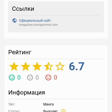
Закладка
Ссылки
Официальный сайт
Рейтинг
magazine.younganimal.com
Выберите рейтинг
Реакция
Выберите реакцию
Рейтинг
6.7
0
0
0
Информация
Тип:
Манга
Статус:
Выходит