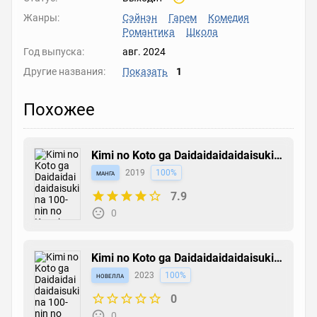
Жанры:
Сэйнэн
Гарем
Комедия
Романтика
Школа
Год выпуска:
авг. 2024
Другие названия:
Показать
1
Похожее
Kimi no Koto ga Daidaidaidaidaisuki
na 100-nin no Kanojo
манга
2019
100%
7.9
0
Kimi no Koto ga Daidaidaidaidaisuki
na 100-nin no Kanojo: Bangai
новелла
2023
100%
Koimonogatari - Secret Love Story
0
0