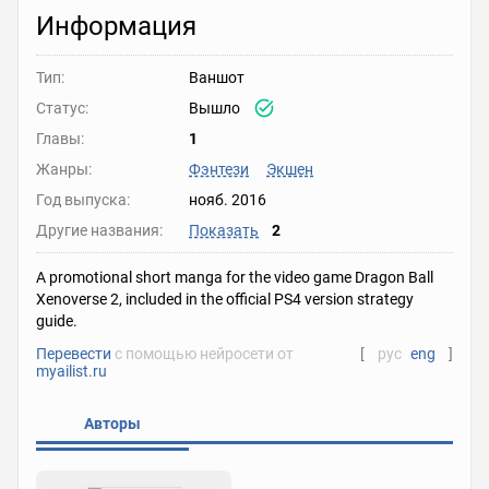
Информация
Тип:
Ваншот
Статус:
Вышло
Главы:
1
Жанры:
Фэнтези
Экшен
Год выпуска:
нояб. 2016
Другие названия:
Показать
2
A promotional short manga for the video game Dragon Ball
Xenoverse 2, included in the official PS4 version strategy
guide.
Перевести
с помощью нейросети от
[
рус
eng
]
myailist.ru
Авторы