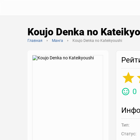
Koujo Denka no Kateikyo
Главная
Манга
Koujo Denka no Kateikyoushi
Рейт
0
Инфо
Тип:
Статус: