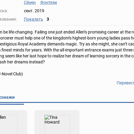
Сёнен
Фэнтези
ска:
сент. 2019
азвания:
Показать
3
 be life-changing. Failing one just ended Allen’s promising career at the 
orcerer must help one of the kingdom’s highest-born young ladies pass he
restigious Royal Academy demands magic. Try as she might, she can’t cast
 finest minds for years. With the all-important entrance exams just thre
ng seem like her last hope to realize her dream of learning sorcery in the
dash her dreams instead?
J-Novel Club)
Перевес
сонажи