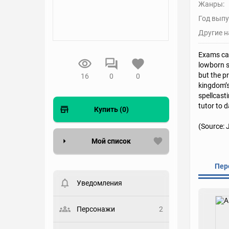
Жанры:
Год выпу
Другие н
Exams can
lowborn s
but the p
16
0
0
kingdom’s
spellcasti
tutor to 
Купить (0)
(Source: 
Мой список
Вести список могут только
Пер
зарегистрированные
пользователи. Хотите
Уведомления
зарегистрироваться?
Статус
Персонажи
2
Выберите статус