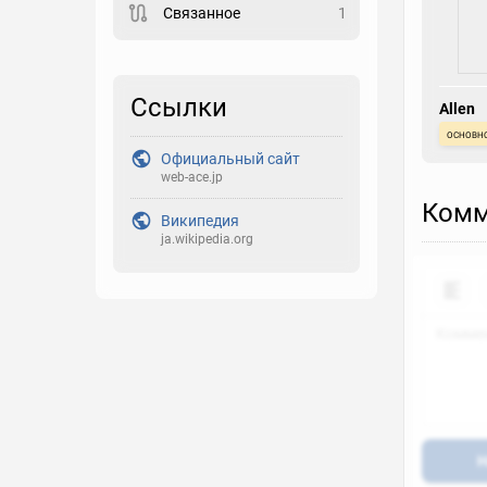
Связанное
1
Закладка
Рейтинг
Ссылки
Allen
Выберите рейтинг
основн
Официальный сайт
Реакция
web-ace.jp
Выберите реакцию
Комм
Википедия
ja.wikipedia.org
Н