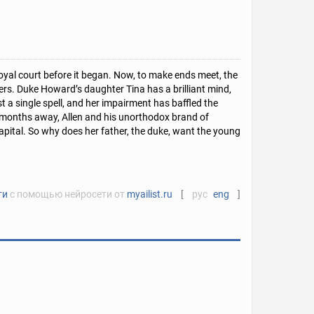
royal court before it began. Now, to make ends meet, the
rs. Duke Howard’s daughter Tina has a brilliant mind,
 a single spell, and her impairment has baffled the
e months away, Allen and his unorthodox brand of
 capital. So why does her father, the duke, want the young
ти
с помощью нейросети от
myailist.ru
[
рус
eng
]