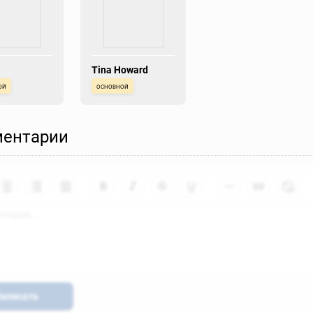
Tina Howard
ой
основной
ентарии
аписать