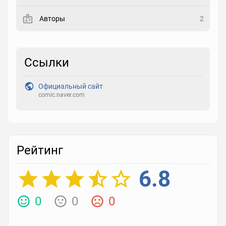
Выберите статус
Авторы
2
Закладка
Ссылки
Рейтинг
Выберите рейтинг
Официальный сайт
comic.naver.com
Реакция
Выберите реакцию
Рейтинг
6.8
0
0
0