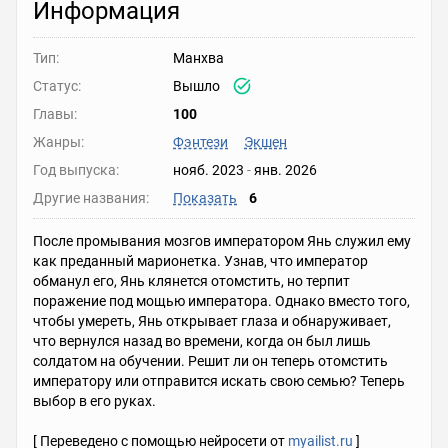
Информация
Тип:
Манхва
Статус:
Вышло
Главы:
100
Жанры:
Фэнтези
Экшен
Год выпуска:
нояб. 2023
-
янв. 2026
Другие названия:
Показать
6
После промывания мозгов императором Янь служил ему
как преданный марионетка. Узнав, что император
обманул его, Янь клянется отомстить, но терпит
поражение под мощью императора. Однако вместо того,
чтобы умереть, Янь открывает глаза и обнаруживает,
что вернулся назад во времени, когда он был лишь
солдатом на обучении. Решит ли он теперь отомстить
императору или отправится искать свою семью? Теперь
выбор в его руках.
[ Переведено с помощью нейросети от
myailist.ru
]