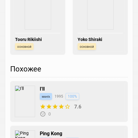
Tooru Rikiishi
Yoko Shiraki
основной
основной
Похожее
I'll
манга
1995
100%
7.6
0
Ping Kong