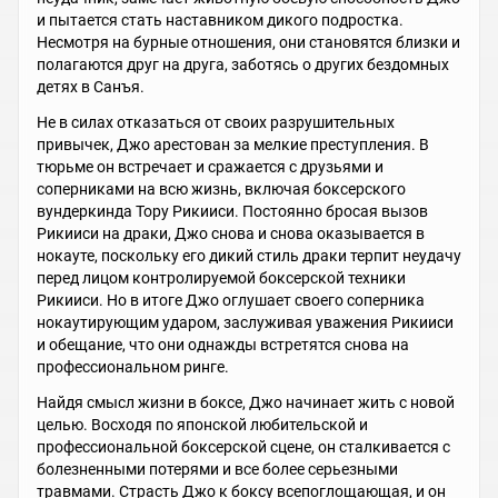
и пытается стать наставником дикого подростка.
Несмотря на бурные отношения, они становятся близки и
полагаются друг на друга, заботясь о других бездомных
детях в Санъя.
Не в силах отказаться от своих разрушительных
привычек, Джо арестован за мелкие преступления. В
тюрьме он встречает и сражается с друзьями и
соперниками на всю жизнь, включая боксерского
вундеркинда Тору Рикииси. Постоянно бросая вызов
Рикииси на драки, Джо снова и снова оказывается в
нокауте, поскольку его дикий стиль драки терпит неудачу
перед лицом контролируемой боксерской техники
Рикииси. Но в итоге Джо оглушает своего соперника
нокаутирующим ударом, заслуживая уважения Рикииси
и обещание, что они однажды встретятся снова на
профессиональном ринге.
Найдя смысл жизни в боксе, Джо начинает жить с новой
целью. Восходя по японской любительской и
профессиональной боксерской сцене, он сталкивается с
болезненными потерями и все более серьезными
травмами. Страсть Джо к боксу всепоглощающая, и он