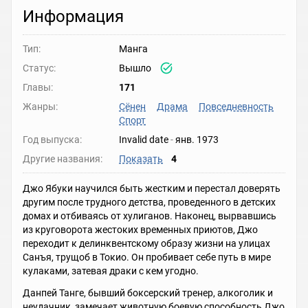
Информация
Тип:
Манга
Статус:
Вышло
Главы:
171
Жанры:
Сёнен
Драма
Повседневность
Спорт
Год выпуска:
Invalid date
-
янв. 1973
Другие названия:
Показать
4
Джо Ябуки научился быть жестким и перестал доверять
другим после трудного детства, проведенного в детских
домах и отбиваясь от хулиганов. Наконец, вырвавшись
из круговорота жестоких временных приютов, Джо
переходит к делинквентскому образу жизни на улицах
Санъя, трущоб в Токио. Он пробивает себе путь в мире
кулаками, затевая драки с кем угодно.
Данпей Танге, бывший боксерский тренер, алкоголик и
неудачник, замечает животную боевую способность Джо