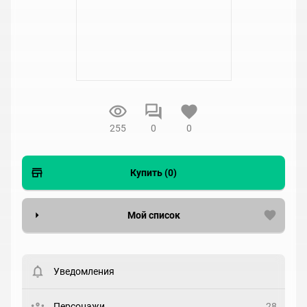
255
0
0
Купить (0)
Мой список
Вести список могут только зарегистрированные
пользователи. Хотите
зарегистрироваться?
Уведомления
Статус
Выберите статус
Персонажи
28