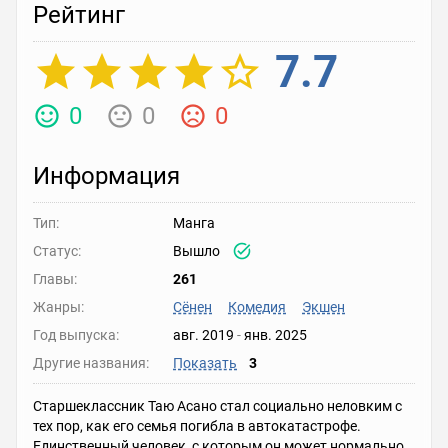
Рейтинг
7.7
0
0
0
Информация
Тип:
Манга
Статус:
Вышло
Главы:
261
Жанры:
Сёнен
Комедия
Экшен
Год выпуска:
авг. 2019
-
янв. 2025
Другие названия:
Показать
3
Старшеклассник Таю Асано стал социально неловким с
тех пор, как его семья погибла в автокатастрофе.
Единственный человек, с которым он может нормально