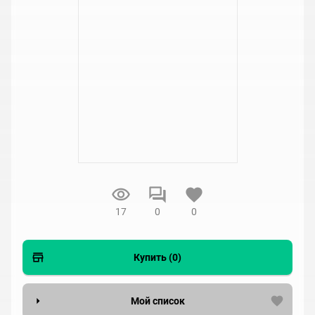
17
0
0
Купить (0)
Мой список