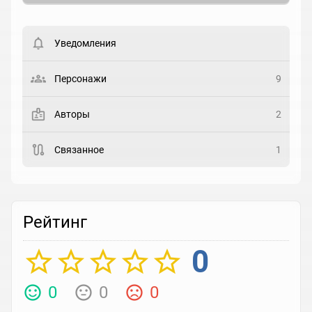
Вести список могут только зарегистрированные
пользователи. Хотите
зарегистрироваться?
Уведомления
Статус
Выберите статус
Персонажи
9
Закладка
Авторы
2
Рейтинг
Связанное
1
Выберите рейтинг
Реакция
Выберите реакцию
Рейтинг
0
0
0
0